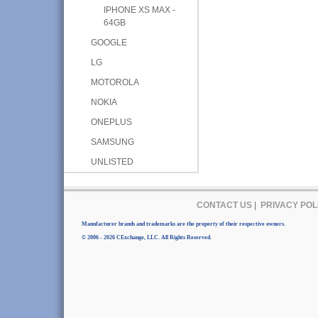
IPHONE XS MAX -
64GB
GOOGLE
LG
MOTOROLA
NOKIA
ONEPLUS
SAMSUNG
UNLISTED
CONTACT US
|
PRIVACY POL
Manufacturer brands and trademarks are the property of their respective owners.
© 2006 - 2026 CExchange, LLC. All Rights Reserved.