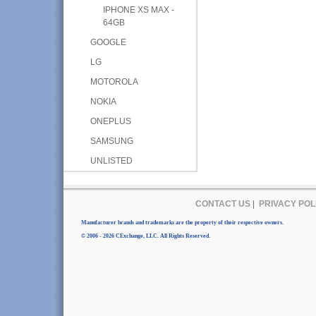
IPHONE XS MAX -
64GB
GOOGLE
LG
MOTOROLA
NOKIA
ONEPLUS
SAMSUNG
UNLISTED
CONTACT US
|
PRIVACY POL
Manufacturer brands and trademarks are the property of their respective owners.
© 2006 - 2026 CExchange, LLC. All Rights Reserved.