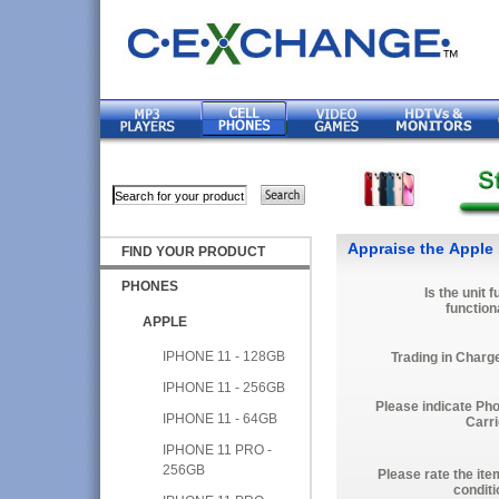
Appraise the Apple
FIND YOUR PRODUCT
PHONES
Is the unit f
function
APPLE
IPHONE 11 - 128GB
Trading in Charg
IPHONE 11 - 256GB
Please indicate Ph
IPHONE 11 - 64GB
Carri
IPHONE 11 PRO -
256GB
Please rate the ite
conditi