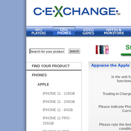
Appraise the Apple
FIND YOUR PRODUCT
PHONES
Is the unit f
function
APPLE
IPHONE 11 - 128GB
Trading in Charg
IPHONE 11 - 256GB
Please indicate Ph
IPHONE 11 - 64GB
Carri
IPHONE 11 PRO -
256GB
Please rate the ite
conditi