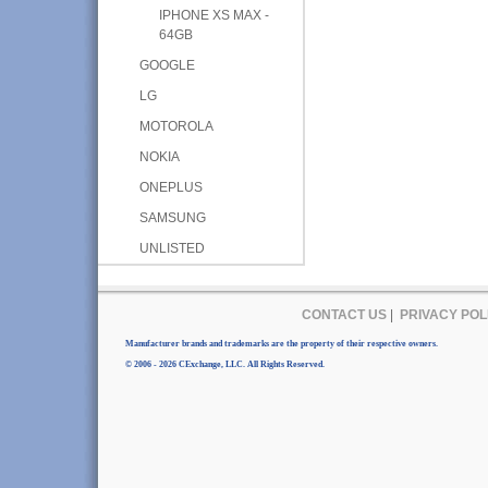
IPHONE XS MAX -
64GB
GOOGLE
LG
MOTOROLA
NOKIA
ONEPLUS
SAMSUNG
UNLISTED
CONTACT US
|
PRIVACY POL
Manufacturer brands and trademarks are the property of their respective owners.
© 2006 - 2026 CExchange, LLC. All Rights Reserved.