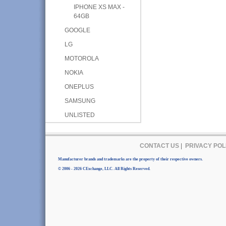
IPHONE XS MAX -
64GB
GOOGLE
LG
MOTOROLA
NOKIA
ONEPLUS
SAMSUNG
UNLISTED
CONTACT US
|
PRIVACY POL
Manufacturer brands and trademarks are the property of their respective owners.
© 2006 - 2026 CExchange, LLC. All Rights Reserved.