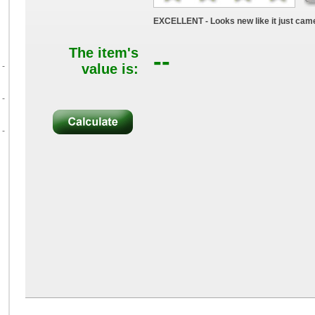
EXCELLENT - Looks new like it just came
The item's
--
 -
value is:
 -
 -