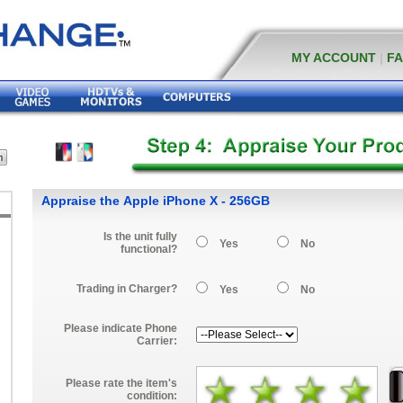
MY ACCOUNT
|
F
Appraise the Apple iPhone X - 256GB
Is the unit fully
Yes
No
functional?
Trading in Charger?
Yes
No
Please indicate Phone
Carrier:
Please rate the item's
condition: