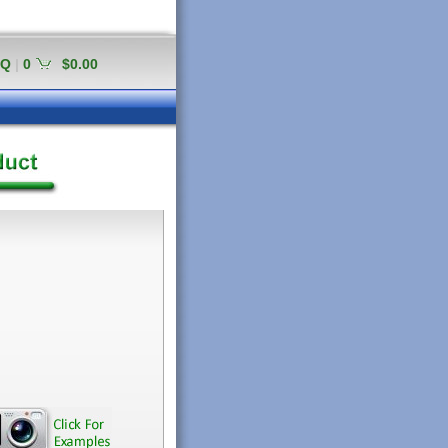
AQ
|
0
$0.00