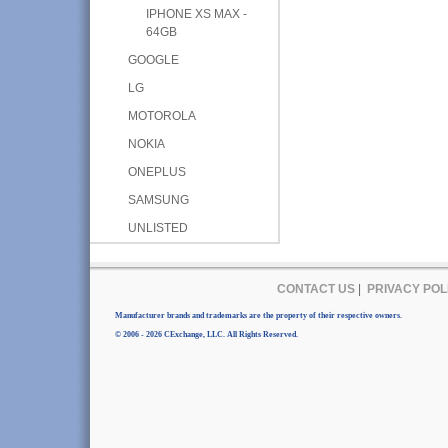
IPHONE XS MAX -
64GB
GOOGLE
LG
MOTOROLA
NOKIA
ONEPLUS
SAMSUNG
UNLISTED
CONTACT US
|
PRIVACY POL
Manufacturer brands and trademarks are the property of their respective owners.
© 2006 - 2026 CExchange, LLC. All Rights Reserved.