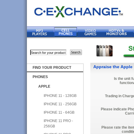
Appraise the Apple
FIND YOUR PRODUCT
PHONES
Is the unit f
function
APPLE
IPHONE 11 - 128GB
Trading in Charg
IPHONE 11 - 256GB
Please indicate Ph
IPHONE 11 - 64GB
Carri
IPHONE 11 PRO -
256GB
Please rate the ite
conditi