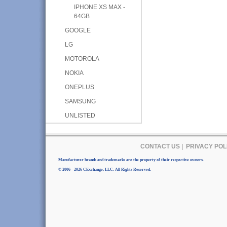
IPHONE XS MAX -
64GB
GOOGLE
LG
MOTOROLA
NOKIA
ONEPLUS
SAMSUNG
UNLISTED
CONTACT US
|
PRIVACY POL
Manufacturer brands and trademarks are the property of their respective owners.
© 2006 - 2026 CExchange, LLC. All Rights Reserved.