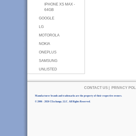
IPHONE XS MAX -
64GB
GOOGLE
LG
MOTOROLA
NOKIA
ONEPLUS
SAMSUNG
UNLISTED
CONTACT US
|
PRIVACY POL
Manufacturer brands and trademarks are the property of their respective owners.
© 2006 - 2026 CExchange, LLC. All Rights Reserved.