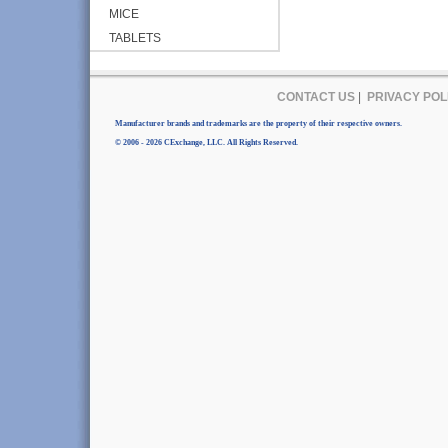
MICE
TABLETS
CONTACT US
|
PRIVACY POL
Manufacturer brands and trademarks are the property of their respective owners.
© 2006 - 2026 CExchange, LLC. All Rights Reserved.